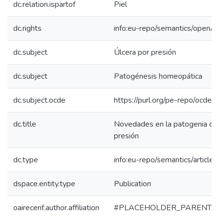
dc.relation.ispartof
Piel
dc.rights
info:eu-repo/semantics/openA
dc.subject
Úlcera por presión
dc.subject
Patogénesis homeopática
dc.subject.ocde
https://purl.org/pe-repo/ocde/
dc.title
Novedades en la patogenia de 
presión
dc.type
info:eu-repo/semantics/article
dspace.entity.type
Publication
oairecerif.author.affiliation
#PLACEHOLDER_PARENT_