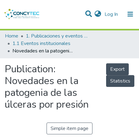
(current)
Log In
Communities & Collections
Home
1. Publicaciones y eventos institucionales
1.1 Eventos institucionales
Research Outputs
Novedades en la patogenia de las úlceras por presión
Projects
Publication:
Export
People
Novedades en la
Statistics
Statistics
patogenia de las
úlceras por presión
Simple item page