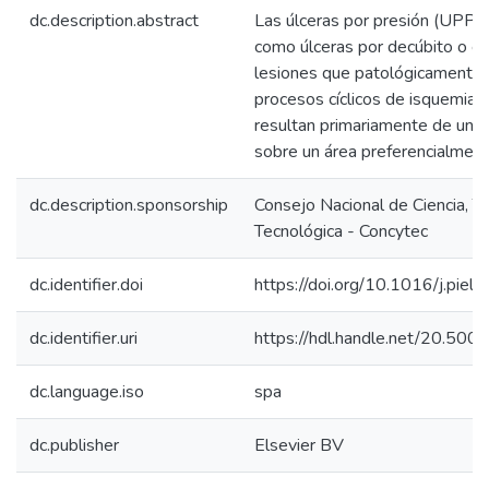
dc.description.abstract
Las úlceras por presión (UPP),
como úlceras por decúbito o es
lesiones que patológicamente 
procesos cíclicos de isquemia y
resultan primariamente de una
sobre un área preferencialment
dc.description.sponsorship
Consejo Nacional de Ciencia, T
Tecnológica - Concytec
dc.identifier.doi
https://doi.org/10.1016/j.piel
dc.identifier.uri
https://hdl.handle.net/20.50
dc.language.iso
spa
dc.publisher
Elsevier BV