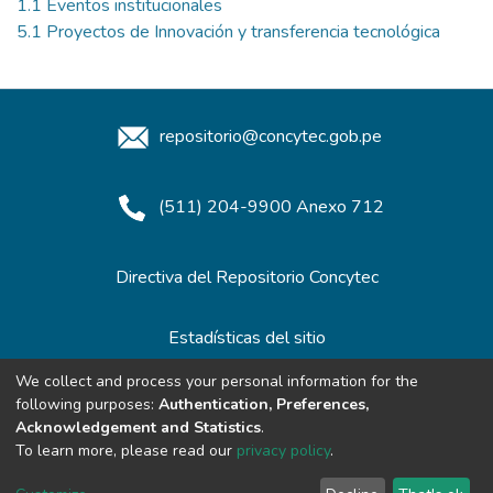
1.1 Eventos institucionales
5.1 Proyectos de Innovación y transferencia tecnológica
repositorio@concytec.gob.pe
(511) 204-9900 Anexo 712
Directiva del Repositorio Concytec
Estadísticas del sitio
We collect and process your personal information for the
following purposes:
Authentication, Preferences,
Redes de Repositorios
Acknowledgement and Statistics
.
To learn more, please read our
privacy policy
.