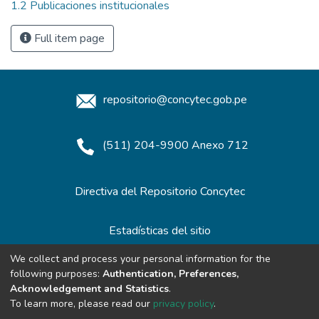
1.2 Publicaciones institucionales
Full item page
repositorio@concytec.gob.pe
(511) 204-9900 Anexo 712
Directiva del Repositorio Concytec
Estadísticas del sitio
We collect and process your personal information for the
following purposes:
Authentication, Preferences,
Redes de Repositorios
Acknowledgement and Statistics
.
To learn more, please read our
privacy policy
.