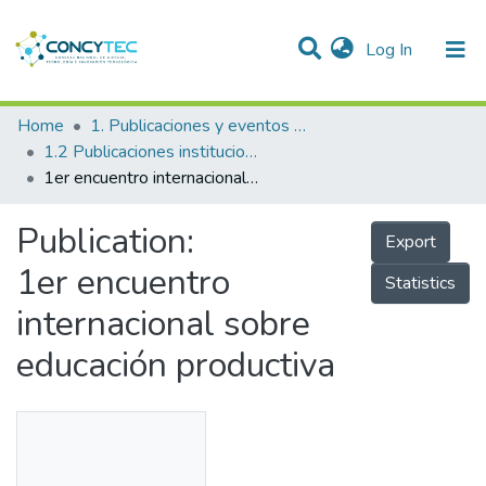
(current)
Log In
Communities & Collections
Home
1. Publicaciones y eventos institucionales
1.2 Publicaciones institucionales
Research Outputs
1er encuentro internacional sobre educación productiva
Projects
Publication:
Export
People
1er encuentro
Statistics
Statistics
internacional sobre
educación productiva