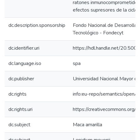
ratones inmunocomprometidos 
efectos supresores de la ciclo
dc.description.sponsorship
Fondo Nacional de Desarrollo C
Tecnológico - Fondecyt
dc.identifier.uri
https://hdl.handle.net/20.50
dc.language.iso
spa
dc.publisher
Universidad Nacional Mayor d
dc.rights
info:eu-repo/semantics/openA
dc.rights.uri
https://creativecommons.org/l
dc.subject
Maca amarilla