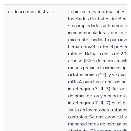
dc.description.abstract
Lepidium meyenni (maca) es un 
los Andes Centrales del Perú.
sus propiedades antitumorales
inmunomoduladoras, que lo con
excelente candidato para invest
hematopoyética. En el presente
ratones Balb/c a dosis de 200
acuoso (EAc) de maca amarilla 
meses previo a la inmunosupres
ciclofosfamida (CF), y se evalu
mRNA para las citoquinas hem
interleuquina 3 (IL-3), factor e
de granulocitos y monocitos 
interleuquina 7 (IL-7) en el ba
tanto en los ratones tratados
controles. Se realizaron cultivo
mononucleares de médula ósea