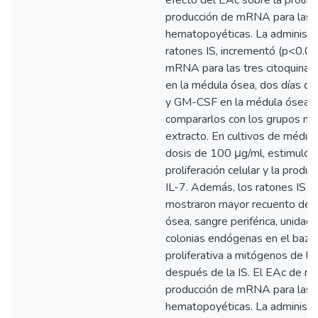
efecto del EAc sobre la prolifer
producción de mRNA para las 3
hematopoyéticas. La administr
ratones IS, incrementó (p<0.05
mRNA para las tres citoquinas 
en la médula ósea, dos días des
y GM-CSF en la médula ósea 5 
compararlos con los grupos no 
extracto. En cultivos de médula
dosis de 100 μg/ml, estimuló (
proliferación celular y la pro
IL-7. Además, los ratones IS y
mostraron mayor recuento de 
ósea, sangre periférica, unida
colonias endógenas en el bazo
proliferativa a mitógenos de los 
después de la IS. El EAc de ma
producción de mRNA para las t
hematopoyéticas. La administr