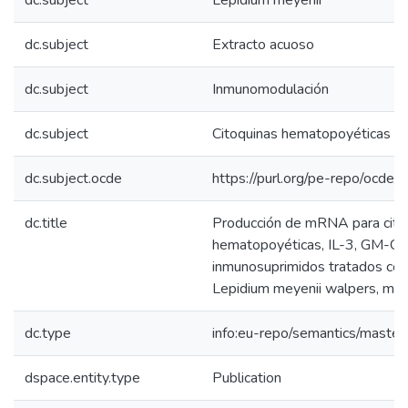
dc.subject
Lepidium meyenii
dc.subject
Extracto acuoso
dc.subject
Inmunomodulación
dc.subject
Citoquinas hematopoyéticas
dc.subject.ocde
https://purl.org/pe-repo/ocde/
dc.title
Producción de mRNA para cito
hematopoyéticas, IL-3, GM-CSF
inmunosuprimidos tratados con
Lepidium meyenii walpers, ma
dc.type
info:eu-repo/semantics/master
dspace.entity.type
Publication