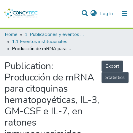
(current)
Log In
Communities & Collections
Home
1. Publicaciones y eventos institucionales
1.1 Eventos institucionales
Research Outputs
Producción de mRNA para citoquinas hematopoyéticas, IL-3, GM-CSF e IL-7, en ratones inmunosuprimidos tratados con extracto acuoso de Lepidium meyenii walpers, maca
Projects
Publication:
Export
People
Producción de mRNA
Statistics
Statistics
para citoquinas
hematopoyéticas, IL-3,
GM-CSF e IL-7, en
ratones