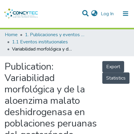
(current)
Log In
Communities & Collections
Home
1. Publicaciones y eventos institucionales
1.1 Eventos institucionales
Research Outputs
Variabilidad morfológica y de la aloenzima malato deshidrogenasa en poblaciones peruanas del gasterópodo intermareal Stramonita haemastoma (Linnaeus, 1767)
Projects
Publication:
Export
People
Variabilidad
Statistics
Statistics
morfológica y de la
aloenzima malato
deshidrogenasa en
poblaciones peruanas