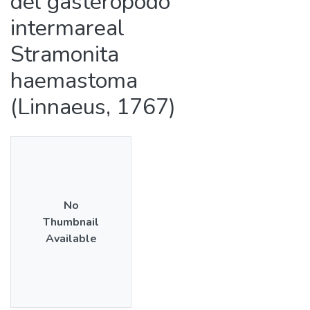
del gasterópodo
intermareal
Stramonita
haemastoma
(Linnaeus, 1767)
No
Thumbnail
Available