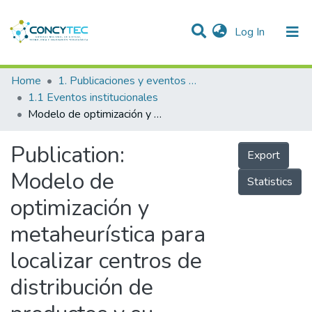
(current)
Log In
Communities & Collections
Home
1. Publicaciones y eventos institucionales
1.1 Eventos institucionales
Research Outputs
Modelo de optimización y metaheurística para localizar centros de distribución de productos y su transporte usando ruteo de vehículos abierto en una red logística
Projects
Publication:
Export
People
Modelo de
Statistics
Statistics
optimización y
metaheurística para
localizar centros de
distribución de