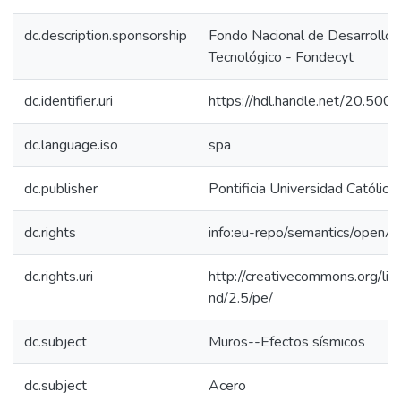
dc.description.sponsorship
Fondo Nacional de Desarrollo C
Tecnológico - Fondecyt
dc.identifier.uri
https://hdl.handle.net/20.50
dc.language.iso
spa
dc.publisher
Pontificia Universidad Católica
dc.rights
info:eu-repo/semantics/openA
dc.rights.uri
http://creativecommons.org/lic
nd/2.5/pe/
dc.subject
Muros--Efectos sísmicos
dc.subject
Acero