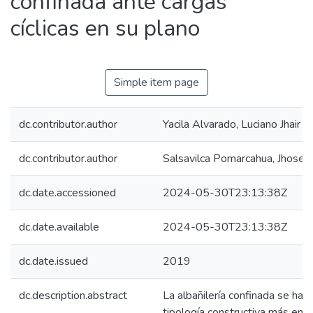
confinada ante cargas
cíclicas en su plano
Simple item page
dc.contributor.author
Yacila Alvarado, Luciano Jhair
dc.contributor.author
Salsavilca Pomarcahua, Jhosely
dc.date.accessioned
2024-05-30T23:13:38Z
dc.date.available
2024-05-30T23:13:38Z
dc.date.issued
2019
dc.description.abstract
La albañilería confinada se ha c
tipología constructiva más emp