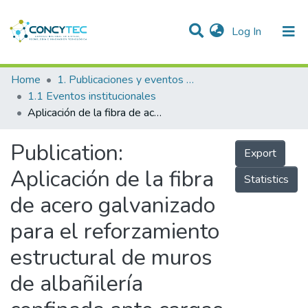
(current)
Log In
Communities & Collections
Home
1. Publicaciones y eventos institucionales
1.1 Eventos institucionales
Research Outputs
Aplicación de la fibra de acero galvanizado para el reforzamiento estructural de muros de albañilería confinada ante cargas cíclicas en su plano
Projects
Publication:
Export
People
Aplicación de la fibra
Statistics
Statistics
de acero galvanizado
para el reforzamiento
estructural de muros
de albañilería