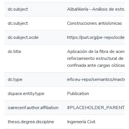
dc.subject
Albañilería--Análisis de estruc
dc.subject
Construcciones antisísmicas
dc.subject.ocde
https://purl.org/pe-repo/ocde/
dc.title
Aplicación de la fibra de acero
reforzamiento estructural de mu
confinada ante cargas cíclicas 
dc.type
info:eu-repo/semantics/master
dspace.entity.type
Publication
oairecerif.author.affiliation
#PLACEHOLDER_PARENT_
thesis.degree.discipline
Ingeniería Civil