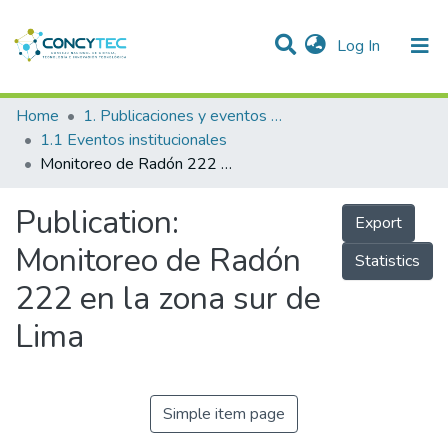
(current)
Log In
Communities & Collections
Home
1. Publicaciones y eventos institucionales
1.1 Eventos institucionales
Research Outputs
Monitoreo de Radón 222 en la zona sur de Lima
Projects
Publication:
Export
People
Monitoreo de Radón
Statistics
Statistics
222 en la zona sur de
Lima
Simple item page