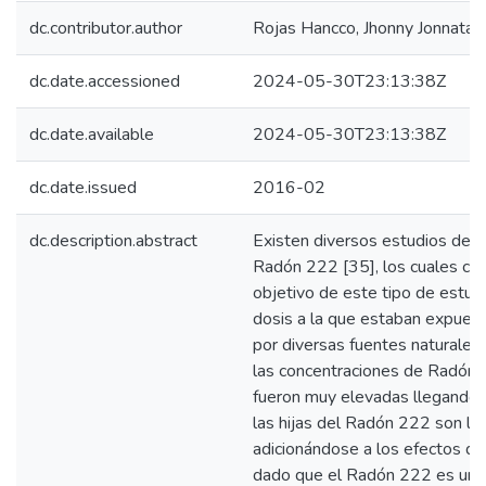
dc.contributor.author
Rojas Hancco, Jhonny Jonnatan
dc.date.accessioned
2024-05-30T23:13:38Z
dc.date.available
2024-05-30T23:13:38Z
dc.date.issued
2016-02
dc.description.abstract
Existen diversos estudios de l
Radón 222 [35], los cuales co
objetivo de este tipo de estudi
dosis a la que estaban expuest
por diversas fuentes naturales 
las concentraciones de Radón
fueron muy elevadas llegando a
las hijas del Radón 222 son la
adicionándose a los efectos qu
dado que el Radón 222 es un g