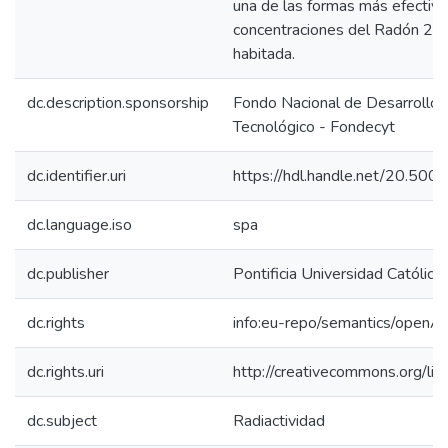
una de las formas más efectivas
concentraciones del Radón 222
habitada.
dc.description.sponsorship
Fondo Nacional de Desarrollo C
Tecnológico - Fondecyt
dc.identifier.uri
https://hdl.handle.net/20.50
dc.language.iso
spa
dc.publisher
Pontificia Universidad Católica
dc.rights
info:eu-repo/semantics/openA
dc.rights.uri
http://creativecommons.org/lic
dc.subject
Radiactividad