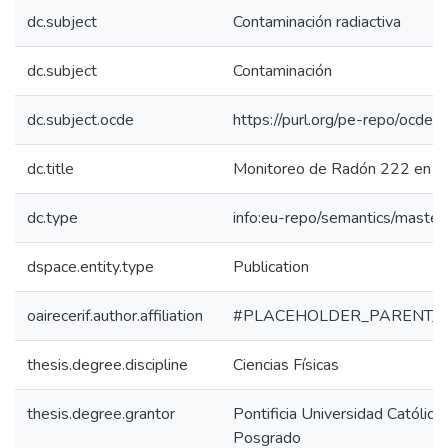
dc.subject
Contaminación radiactiva
dc.subject
Contaminación
dc.subject.ocde
https://purl.org/pe-repo/ocde/
dc.title
Monitoreo de Radón 222 en la
dc.type
info:eu-repo/semantics/master
dspace.entity.type
Publication
oairecerif.author.affiliation
#PLACEHOLDER_PARENT_
thesis.degree.discipline
Ciencias Físicas
thesis.degree.grantor
Pontificia Universidad Católica
Posgrado