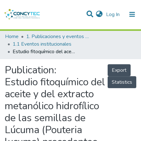
(current)
Log In
Communities & Collections
Home
1. Publicaciones y eventos institucionales
1.1 Eventos institucionales
Research Outputs
Estudio fitoquímico del aceite y del extracto metanólico hidrofílico de las semillas de Lúcuma (Pouteria lucuma) procedentes de Chilca, Cañete
Projects
Publication:
Export
People
Estudio fitoquímico del
Statistics
Statistics
aceite y del extracto
metanólico hidrofílico
de las semillas de
Lúcuma (Pouteria