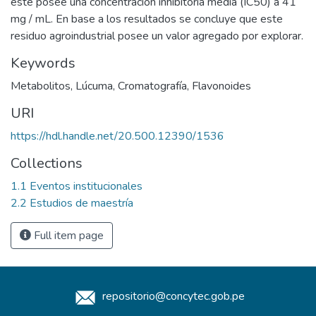
este posee una concentración inhibitoria media (IC50) a 41
mg / mL. En base a los resultados se concluye que este
residuo agroindustrial posee un valor agregado por explorar.
Keywords
Metabolitos
,
Lúcuma
,
Cromatografía
,
Flavonoides
URI
https://hdl.handle.net/20.500.12390/1536
Collections
1.1 Eventos institucionales
2.2 Estudios de maestría
Full item page
repositorio@concytec.gob.pe