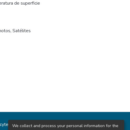
eratura de superficie
motos
,
Satélites
ncytec
Estadísticas del sitio
We collect and process your personal information for the