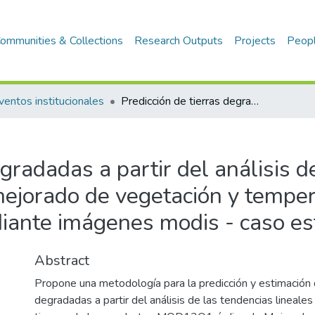
ommunities & Collections
Research Outputs
Projects
Peop
ventos institucionales
Predicción de tierras degradadas a partir del análisis de series temporales del índice mejorado de vegetación y temperatura de superficie de suelo mediante imágenes modis - caso estudio Piura
gradadas a partir del análisis d
mejorado de vegetación y tempe
diante imágenes modis - caso es
Abstract
Propone una metodología para la predicción y estimación
degradadas a partir del análisis de las tendencias lineales