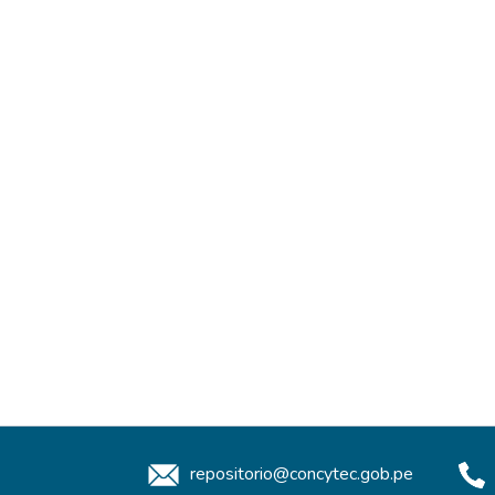
repositorio@concytec.gob.pe