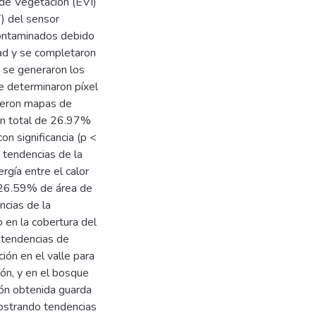
e Vegetación (EVI)
) del sensor
contaminados debido
dad y se completaron
, se generaron los
 determinaron píxel
vieron mapas de
un total de 26.97%
n significancia (p <
e tendencias de la
rgía entre el calor
n 26.59% de área de
ncias de la
o en la cobertura del
 tendencias de
ión en el valle para
ión, y en el bosque
ión obtenida guarda
mostrando tendencias