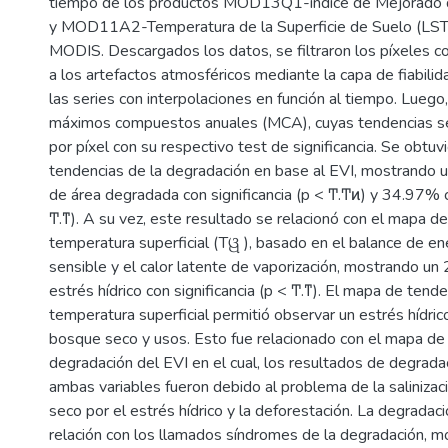
tiempo de los productos MOD13Q1-índice de Mejorado d
y MOD11A2-Temperatura de la Superficie de Suelo (LST
MODIS. Descargados los datos, se filtraron los píxeles 
a los artefactos atmosféricos mediante la capa de fiabili
las series con interpolaciones en función al tiempo. Luego
máximos compuestos anuales (MCA), cuyas tendencias se
por píxel con su respectivo test de significancia. Se obtu
tendencias de la degradación en base al EVI, mostrando 
de área degradada con significancia (p < Ͳ.Ͳͷ) y 34.97% co
Ͳ.ͳ). A su vez, este resultado se relacionó con el mapa d
temperatura superficial (Tୱ ), basado en el balance de ene
sensible y el calor latente de vaporización, mostrando u
estrés hídrico con significancia (p < Ͳ.ͳ). El mapa de tende
temperatura superficial permitió observar un estrés hídric
bosque seco y usos. Esto fue relacionado con el mapa de
degradación del EVI en el cual, los resultados de degradac
ambas variables fueron debido al problema de la salinizac
seco por el estrés hídrico y la deforestación. La degradac
relación con los llamados síndromes de la degradación, 