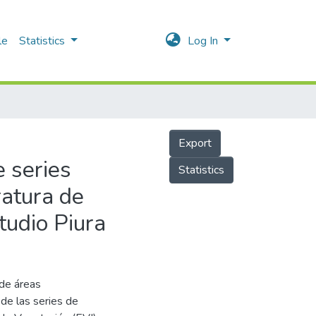
le
Statistics
Log In
Export
e series
Statistics
ratura de
tudio Piura
 de áreas
 de las series de