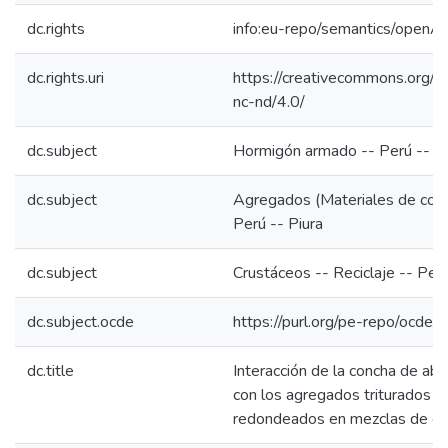
dc.rights
info:eu-repo/semantics/openA
dc.rights.uri
https://creativecommons.org/l
nc-nd/4.0/
dc.subject
Hormigón armado -- Perú -- Pi
dc.subject
Agregados (Materiales de cons
Perú -- Piura
dc.subject
Crustáceos -- Reciclaje -- Perú
dc.subject.ocde
https://purl.org/pe-repo/ocde/
dc.title
Interacción de la concha de aba
con los agregados triturados y
redondeados en mezclas de co