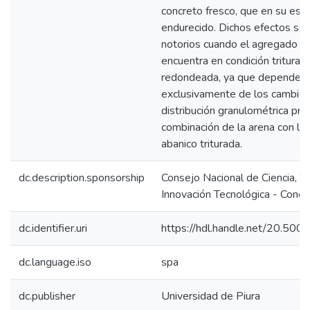
concreto fresco, que en su est
endurecido. Dichos efectos so
notorios cuando el agregado g
encuentra en condición triturad
redondeada, ya que depende c
exclusivamente de los cambios
distribución granulométrica pro
combinación de la arena con la
abanico triturada.
dc.description.sponsorship
Consejo Nacional de Ciencia, T
Innovación Tecnológica - Concy
dc.identifier.uri
https://hdl.handle.net/20.50
dc.language.iso
spa
dc.publisher
Universidad de Piura