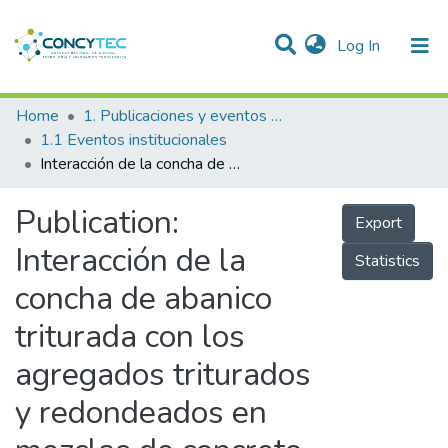
(current)
Log In
Communities & Collections
Home
1. Publicaciones y eventos institucionales
1.1 Eventos institucionales
Research Outputs
Interacción de la concha de abanico triturada con los agregados triturados y redondeados en mezclas de concreto
Projects
Publication:
Export
People
Interacción de la
Statistics
Statistics
concha de abanico
triturada con los
agregados triturados
y redondeados en