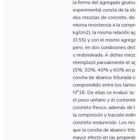
la forma del agregado grueso. 
experimental consta de la elab
dos mezclas de concreto, diseñ
misma resistencia a la compre
kg/cm2), la misma relación ag
(0.55) y con el mismo agregad
pero, en dos condiciones distint
y redondeada. A dichas mezcla
reemplazó parcialmente el agr
(5%, 20%, 40% y 60% en pes
concha de abanico triturada co
comprendido entre los tamices
N°16. De ellas se evaluó: la tra
el peso unitario y el contenido 
concreto fresco, además de la r
la compresión y tracción indirec
concreto endurecido. Los resul
que la concha de abanico tritur
mayor efecto en las propiedad