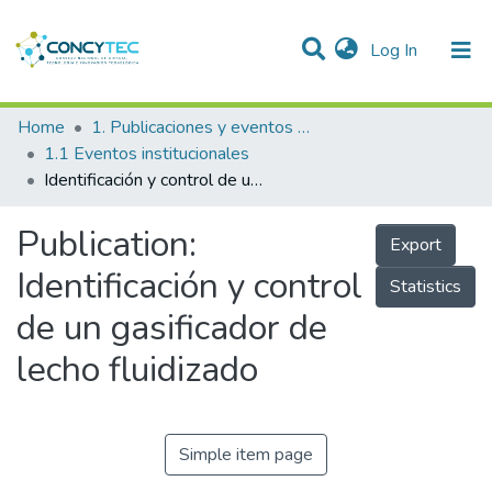
(current)
Log In
Communities & Collections
Home
1. Publicaciones y eventos institucionales
1.1 Eventos institucionales
Research Outputs
Identificación y control de un gasificador de lecho fluidizado
Projects
Publication:
Export
People
Identificación y control
Statistics
Statistics
de un gasificador de
lecho fluidizado
Simple item page