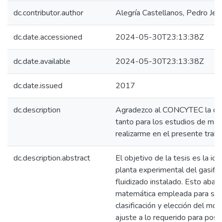
dc.contributor.author
Alegría Castellanos, Pedro Jes
dc.date.accessioned
2024-05-30T23:13:38Z
dc.date.available
2024-05-30T23:13:38Z
dc.date.issued
2017
dc.description
Agradezco al CONCYTEC la opo
tanto para los estudios de mae
realizarme en el presente traba
dc.description.abstract
El objetivo de la tesis es la ide
planta experimental del gasifi
fluidizado instalado. Esto abarc
matemática empleada para su 
clasificación y elección del mo
ajuste a lo requerido para post