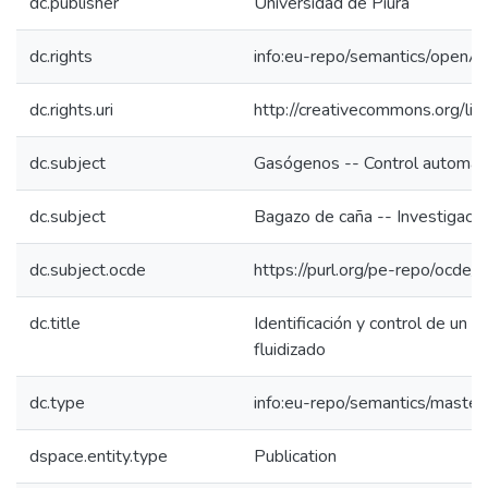
dc.publisher
Universidad de Piura
dc.rights
info:eu-repo/semantics/openA
dc.rights.uri
http://creativecommons.org/lic
dc.subject
Gasógenos -- Control automát
dc.subject
Bagazo de caña -- Investigaci
dc.subject.ocde
https://purl.org/pe-repo/ocde/
dc.title
Identificación y control de un g
fluidizado
dc.type
info:eu-repo/semantics/master
dspace.entity.type
Publication