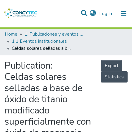
(current)
Log In
Communities & Collections
Home
1. Publicaciones y eventos institucionales
1.1 Eventos institucionales
Research Outputs
Celdas solares selladas a base de óxido de titanio modificado superficialmente con óxido de magnesio
Projects
Publication:
Export
People
Celdas solares
Statistics
Statistics
selladas a base de
óxido de titanio
modificado
superficialmente con