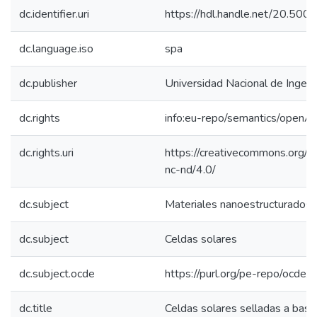
dc.identifier.uri
https://hdl.handle.net/20.50
dc.language.iso
spa
dc.publisher
Universidad Nacional de Ingeni
dc.rights
info:eu-repo/semantics/openA
dc.rights.uri
https://creativecommons.org/l
nc-nd/4.0/
dc.subject
Materiales nanoestructurados
dc.subject
Celdas solares
dc.subject.ocde
https://purl.org/pe-repo/ocde/
dc.title
Celdas solares selladas a base