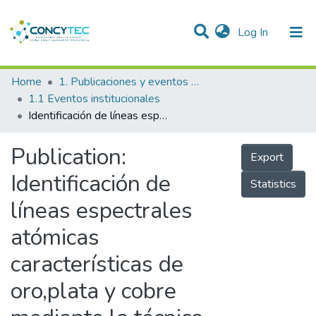
(current)
Log In
Communities & Collections
Home
1. Publicaciones y eventos institucionales
1.1 Eventos institucionales
Research Outputs
Identificación de líneas espectrales atómicas características de oro,plata y cobre mediante la técnica LIBS
Projects
Publication:
Export
People
Identificación de
Statistics
Statistics
líneas espectrales
atómicas
características de
oro,plata y cobre