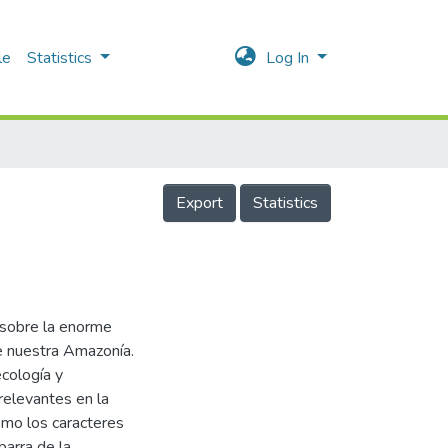
le
Statistics
Log In
Export
Statistics
 sobre la enorme
e nuestra Amazonía.
ecología y
relevantes en la
mo los caracteres
barra de la