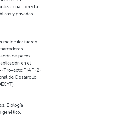
ntizar una correcta
blicas y privadas
ón molecular fueron
 marcadores
zación de peces
plicación en el
jo (Proyecto:PIAP-2-
onal de Desarrollo
NDECYT).
es
,
Biología
o genético
,