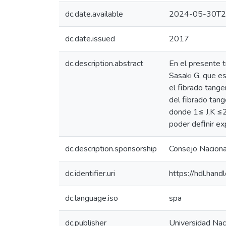
dc.date.available
2024-05-30T2
dc.date.issued
2017
dc.description.abstract
En el presente 
Sasaki G, que es
el ﬁbrado tange
del ﬁbrado tange
donde 1≤ J,K ≤2
poder deﬁnir ex
dc.description.sponsorship
Consejo Nacional
dc.identifier.uri
https://hdl.ha
dc.language.iso
spa
dc.publisher
Universidad Nac