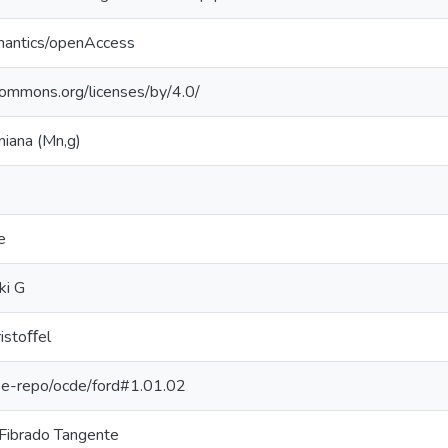
mantics/openAccess
ecommons.org/licenses/by/4.0/
niana (Mn,g)
e
ki G
istoﬀel
g/pe-repo/ocde/ford#1.01.02
Fibrado Tangente