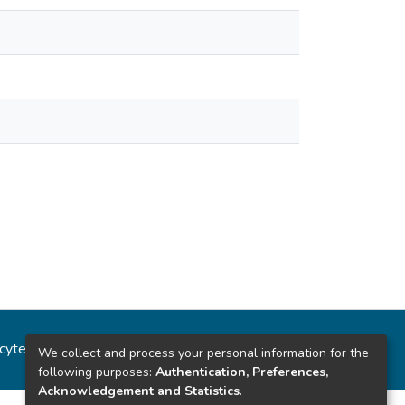
ncytec
Estadísticas del sitio
We collect and process your personal information for the
following purposes:
Authentication, Preferences,
Acknowledgement and Statistics
.