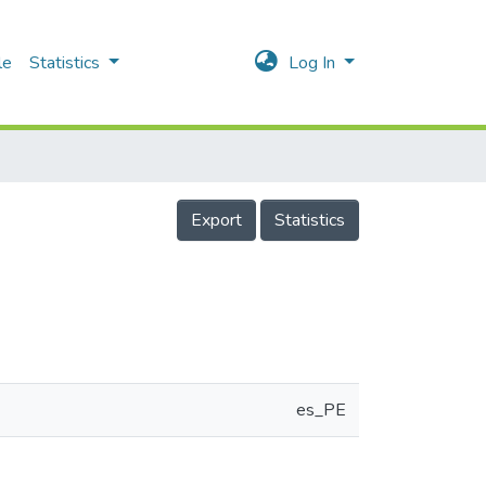
le
Statistics
Log In
Export
Statistics
es_PE