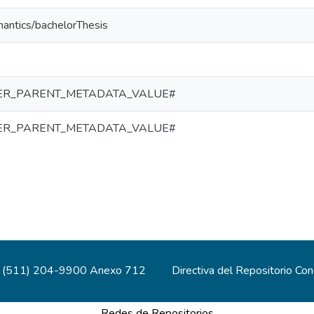
mantics/bachelorThesis
ER_PARENT_METADATA_VALUE#
ER_PARENT_METADATA_VALUE#
(511) 204-9900 Anexo 712
Directiva del Repositorio Co
Redes de Repositorios