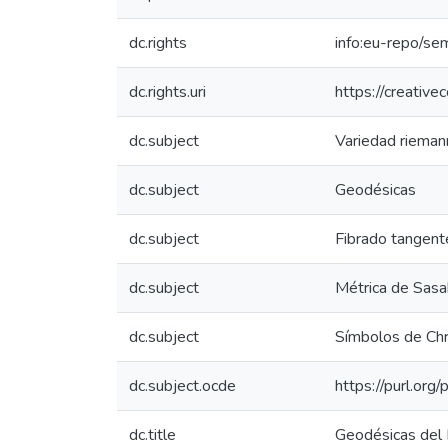
dc.rights
info:eu-repo/se
dc.rights.uri
https://creativ
dc.subject
Variedad rieman
dc.subject
Geodésicas
dc.subject
Fibrado tangent
dc.subject
Métrica de Sasa
dc.subject
Símbolos de Chr
dc.subject.ocde
https://purl.or
dc.title
Geodésicas del 