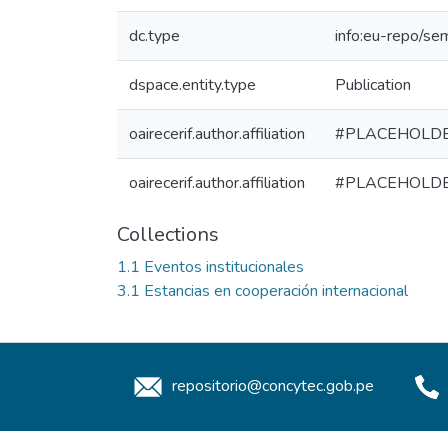
dc.type
info:eu-repo/se
dspace.entity.type
Publication
oairecerif.author.affiliation
#PLACEHOLD
oairecerif.author.affiliation
#PLACEHOLD
Collections
1.1 Eventos institucionales
3.1 Estancias en cooperación internacional
repositorio@concytec.gob.pe