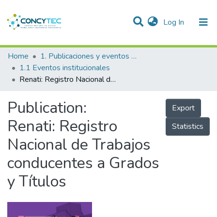
(current)
Log In
Communities & Collections
Home
1. Publicaciones y eventos institucionales
1.1 Eventos institucionales
Research Outputs
Renati: Registro Nacional de Trabajos conducentes a Grados y Títulos
Projects
Publication:
Export
People
Renati: Registro
Statistics
Statistics
Nacional de Trabajos
conducentes a Grados
y Títulos