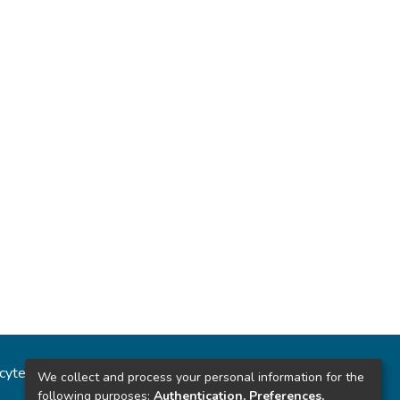
ncytec
Estadísticas del sitio
We collect and process your personal information for the
following purposes:
Authentication, Preferences,