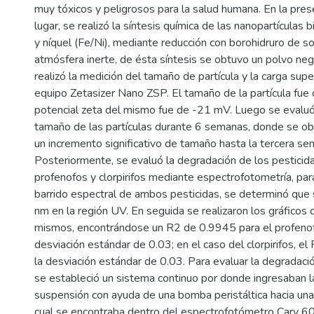
muy tóxicos y peligrosos para la salud humana. En la pres
lugar, se realizó la síntesis química de las nanopartículas 
y níquel (Fe/Ni), mediante reducción con borohidruro de so
atmósfera inerte, de ésta síntesis se obtuvo un polvo negr
realizó la medición del tamaño de partícula y la carga supe
equipo Zetasizer Nano ZSP. El tamaño de la partícula fue
potencial zeta del mismo fue de -21 mV. Luego se evaluó 
tamaño de las partículas durante 6 semanas, donde se o
un incremento significativo de tamaño hasta la tercera se
Posteriormente, se evaluó la degradación de los pestici
profenofos y clorpirifos mediante espectrofotometría, para
barrido espectral de ambos pesticidas, se determinó que 
nm en la región UV. En seguida se realizaron los gráficos d
mismos, encontrándose un R2 de 0.9945 para el profenof
desviación estándar de 0.03; en el caso del clorpirifos, e
la desviación estándar de 0.03. Para evaluar la degradació
se estableció un sistema continuo por donde ingresaban l
suspensión con ayuda de una bomba peristáltica hacia una 
cual se encontraba dentro del espectrofotómetro Cary 60