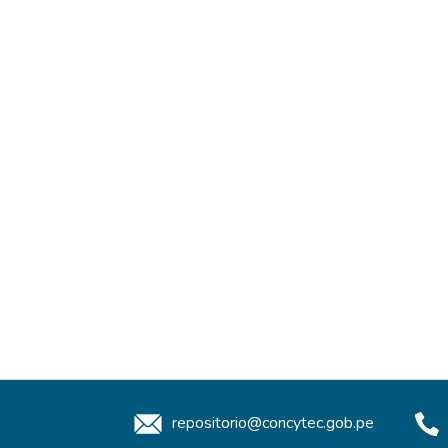
repositorio@concytec.gob.pe