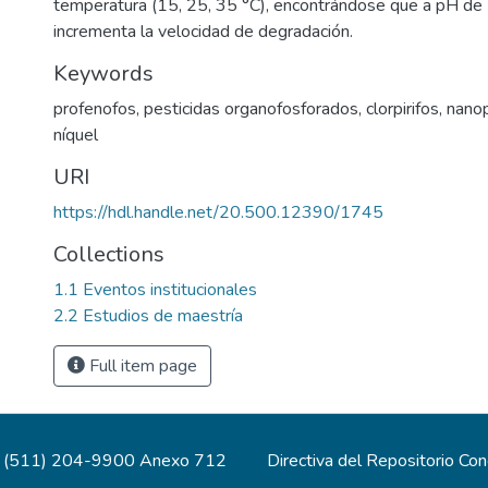
temperatura (15, 25, 35 °C), encontrándose que a pH de 
incrementa la velocidad de degradación.
Keywords
profenofos
,
pesticidas organofosforados
,
clorpirifos
,
nanop
níquel
URI
https://hdl.handle.net/20.500.12390/1745
Collections
1.1 Eventos institucionales
2.2 Estudios de maestría
Full item page
(511) 204-9900 Anexo 712
Directiva del Repositorio Co