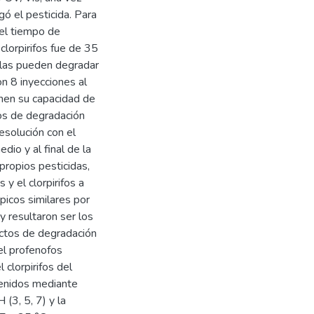
gó el pesticida. Para
 el tiempo de
clorpirifos fue de 35
ulas pueden degradar
on 8 inyecciones al
nen su capacidad de
os de degradación
esolución con el
io y al final de la
propios pesticidas,
y el clorpirifos a
icos similares por
y resultaron ser los
ctos de degradación
el profenofos
clorpirifos del
tenidos mediante
(3, 5, 7) y la