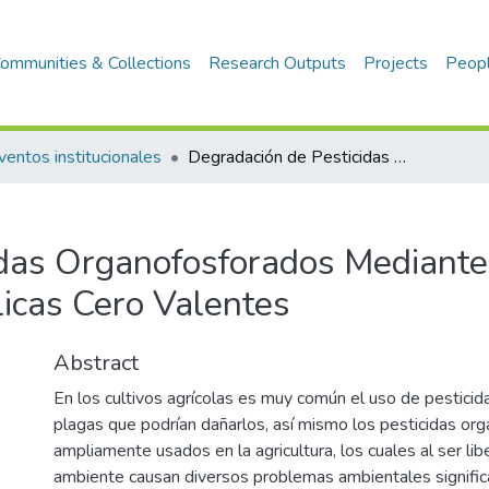
ommunities & Collections
Research Outputs
Projects
Peop
ventos institucionales
Degradación de Pesticidas Organofosforados Mediante Nanopartículas Bimetálicas Cero Valentes
idas Organofosforados Mediante
icas Cero Valentes
Abstract
En los cultivos agrícolas es muy común el uso de pesticida
plagas que podrían dañarlos, así mismo los pesticidas or
ampliamente usados en la agricultura, los cuales al ser li
ambiente causan diversos problemas ambientales signific