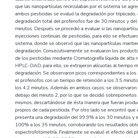
que las nanopartículas recirculaban por el sistema se agre
ambos pesticidas se evaluó la degradación por triplicado,
degradación total del profenofos fue de 30 minutos y del 
minutos. Después se procedió a evaluar si las nanopartíc
inyecciones continuas de pesticidas, para ello se efectuar
sistema, donde se observó que las nanopartículas mantie
degradación. Consecutivamente se evaluaron los product
de los pesticidas mediante Cromatografía líquida de alta r
HPLC-DAD, para ello, se extrajeron alícuotas al tiempo med
degradación. Se observaron picos correspondientes a los 
el profenofos con un tiempo de retención a los 3.5 minutos 
los 4.2 minutos. Además en ambos casos, se observaron p
debajo del minuto 2, por lo que se decidió sobreponerlos 
mismos, descartándose de ésta manera que fueran produ
propios de cada pesticida. Por otro lado se encontró que 
presenta una degradación del 99.9% a los 30 minutos y el 
100% a los 35 minutos, corroborando los resultados ob
espectrofotometría. Finalmente se evaluó el efecto del pH 