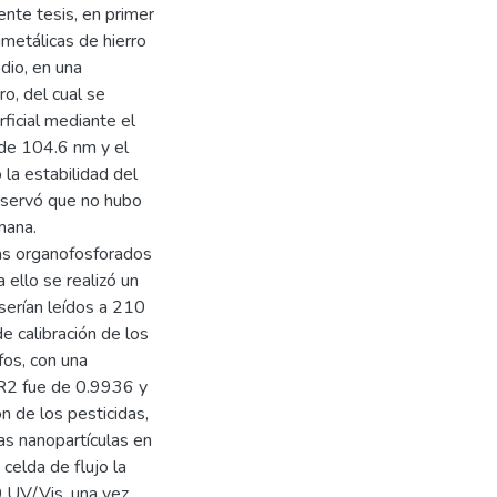
ente tesis, en primer
bimetálicas de hierro
dio, en una
o, del cual se
rficial mediante el
 de 104.6 nm y el
la estabilidad del
bservó que no hubo
mana.
das organofosforados
 ello se realizó un
serían leídos a 210
e calibración de los
os, con una
l R2 fue de 0.9936 y
n de los pesticidas,
as nanopartículas en
celda de flujo la
 UV/Vis, una vez