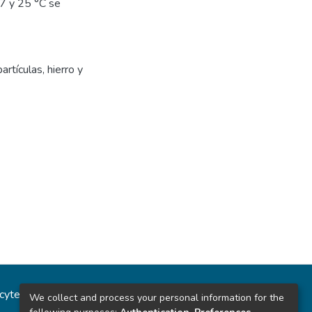
7 y 25 °C se
artículas
,
hierro y
ncytec
Estadísticas del sitio
We collect and process your personal information for the