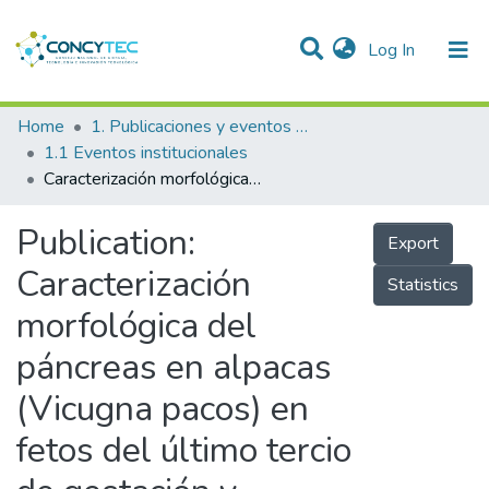
(current)
Log In
Communities & Collections
Home
1. Publicaciones y eventos institucionales
1.1 Eventos institucionales
Research Outputs
Caracterización morfológica del páncreas en alpacas (Vicugna pacos) en fetos del último tercio de gestación y neonatos
Projects
Publication:
Export
People
Caracterización
Statistics
Statistics
morfológica del
páncreas en alpacas
(Vicugna pacos) en
fetos del último tercio