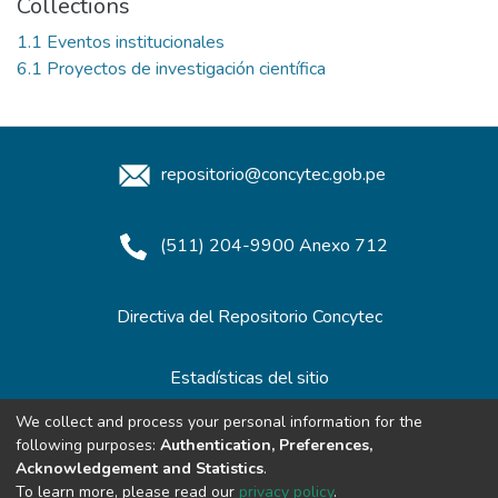
Collections
1.1 Eventos institucionales
6.1 Proyectos de investigación científica
repositorio@concytec.gob.pe
(511) 204-9900 Anexo 712
Directiva del Repositorio Concytec
Estadísticas del sitio
We collect and process your personal information for the
following purposes:
Authentication, Preferences,
Redes de Repositorios
Acknowledgement and Statistics
.
To learn more, please read our
privacy policy
.