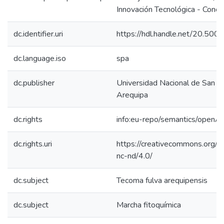
Innovación Tecnológica - Concy
dc.identifier.uri
https://hdl.handle.net/20.50
dc.language.iso
spa
dc.publisher
Universidad Nacional de San A
Arequipa
dc.rights
info:eu-repo/semantics/openA
dc.rights.uri
https://creativecommons.org/l
nc-nd/4.0/
dc.subject
Tecoma fulva arequipensis
dc.subject
Marcha fitoquímica