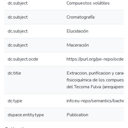
dc.subject
Compuestos volátiles
dc.subject
Cromatografía
dc.subject
Elucidación
dc.subject
Maceración
dc.subject.ocde
https://purl.org/pe-repo/ocde/
dc.title
Extraccion, purificacion y caract
fisicoquímica de los compuesto
del Tecoma Fulva (arequipensis
dc.type
info:eu-repo/semantics/bachel
dspace.entity.type
Publication