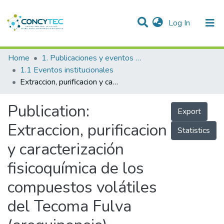
(current)
Log In
Communities & Collections
Home
1. Publicaciones y eventos institucionales
1.1 Eventos institucionales
Research Outputs
Extraccion, purificacion y caracterización fisicoquímica de los compuestos volátiles del Tecoma Fulva (arequipensis)
Projects
Publication:
Export
People
Extraccion, purificacion
Statistics
Statistics
y caracterización
fisicoquímica de los
compuestos volátiles
del Tecoma Fulva