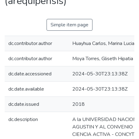
(arequipensis)
Simple item page
dc.contributor.author
Huayhua Carlos, Marina Lucia
dc.contributor.author
Moya Torres, Gliseth Hipatia
dc.date.accessioned
2024-05-30T23:13:38Z
dc.date.available
2024-05-30T23:13:38Z
dc.date.issued
2018
dc.description
A la UNIVERSIDAD NACION
AGUSTIN Y AL CONVENIO U
CIENCIA ACTIVA - CONCYTEC