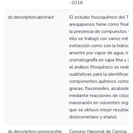
-2016
dc.description.abstract
El estudio fisicoquímico del Te
arequipensis tiene como finalida
la presencia de compuestos vol
ello se trabajó con varios mét
extracción como son la hidrodes
arrastre por vapor de agua, ma
cromatografía en capa fina y g
el análisis fitoquímico se reali
cualitativas para la identificaci
componentes químicos como ac
grasas, flavonoides, alcaloides
mediante reacciones de colorac
maceración en solventes orgáni
que se obtuvo mejor resultado 
diclorometano y etanol.
dc.description.sponsorship
Consejo Nacional de Ciencia, T