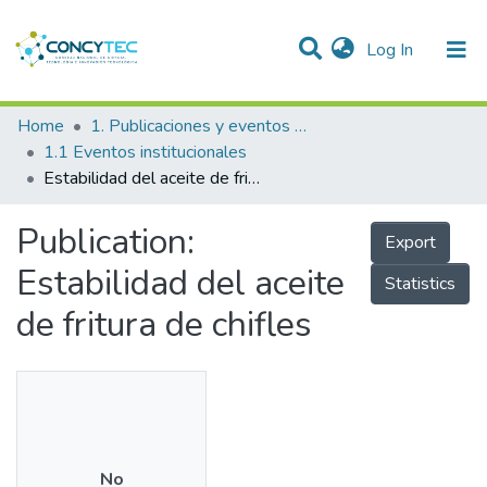
(current)
Log In
Communities & Collections
Home
1. Publicaciones y eventos institucionales
1.1 Eventos institucionales
Research Outputs
Estabilidad del aceite de fritura de chifles
Projects
Publication:
Export
People
Estabilidad del aceite
Statistics
Statistics
de fritura de chifles
No