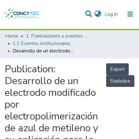
(current)
Log In
Communities & Collections
Home
1. Publicaciones y eventos institucionales
1.1 Eventos institucionales
Research Outputs
Desarrollo de un electrodo modificado por electropolimerización de azul de metileno y su aplicación para la determinación de dipirona
Projects
Publication:
Export
People
Desarrollo de un
Statistics
Statistics
electrodo modificado
por
electropolimerización
de azul de metileno y