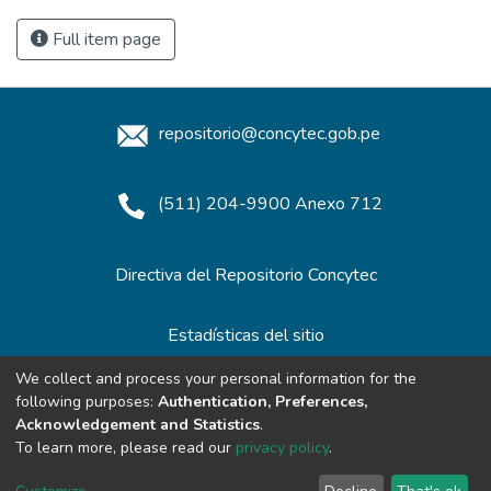
Full item page
repositorio@concytec.gob.pe
(511) 204-9900 Anexo 712
Directiva del Repositorio Concytec
Estadísticas del sitio
We collect and process your personal information for the
following purposes:
Authentication, Preferences,
Redes de Repositorios
Acknowledgement and Statistics
.
To learn more, please read our
privacy policy
.