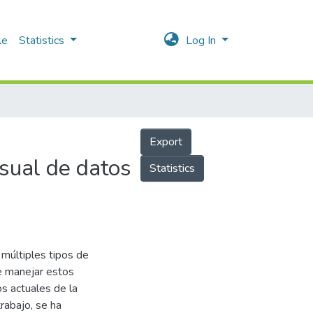
le
Statistics
Log In
Export
isual de datos
Statistics
 múltiples tipos de
e manejar estos
os actuales de la
trabajo, se ha