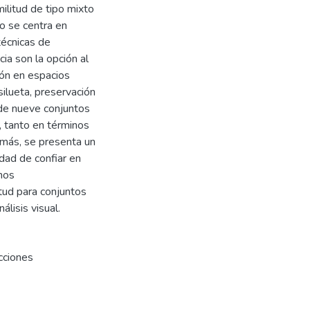
ilitud de tipo mixto
o se centra en
técnicas de
ia son la opción al
ión en espacios
silueta, preservación
 de nueve conjuntos
, tanto en términos
emás, se presenta un
dad de confiar en
mos
tud para conjuntos
lisis visual.
cciones