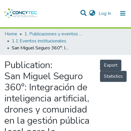
(current)
Log In
Communities & Collections
Home
1. Publicaciones y eventos institucionales
1.1 Eventos institucionales
Research Outputs
San Miguel Seguro 360°: Integración de inteligencia artificial, drones y comunidad en la gestión pública local para la seguridad ciudadana
Projects
Publication:
Export
People
San Miguel Seguro
Statistics
Statistics
360°: Integración de
inteligencia artificial,
drones y comunidad
en la gestión pública