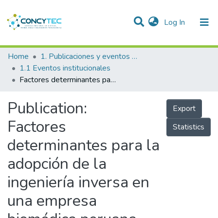
(current)
Log In
Communities & Collections
Home
1. Publicaciones y eventos institucionales
1.1 Eventos institucionales
Research Outputs
Factores determinantes para la adopción de la ingeniería inversa en una empresa biomédica peruana, estudio de caso
Projects
Publication:
Export
People
Factores
Statistics
Statistics
determinantes para la
adopción de la
ingeniería inversa en
una empresa