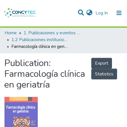
(current)
Log In
Communities & Collections
Home
1. Publicaciones y eventos institucionales
1.2 Publicaciones institucionales
Research Outputs
Farmacología clínica en geriatría
Projects
Publication:
Export
People
Farmacología clínica
Statistics
Statistics
en geriatría