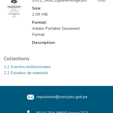
2022_Tesis_EgoavilMonge.pdf
load
Size:
2.09 MB
Format:
Adobe Portable Document
Format
Description:
Collections
1.1 Eventos institucionales
2.2 Estudios de maestría
repositorio@concytec.gob.pe