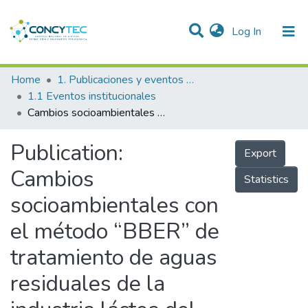
(current)
Log In
Communities & Collections
Home
1. Publicaciones y eventos institucionales
1.1 Eventos institucionales
Research Outputs
Cambios socioambientales con el método “BBER” de tratamiento de aguas residuales de la industria láctea del distrito de San José de Quero 2019
Projects
Publication:
Export
People
Cambios
Statistics
Statistics
socioambientales con
el método “BBER” de
tratamiento de aguas
residuales de la