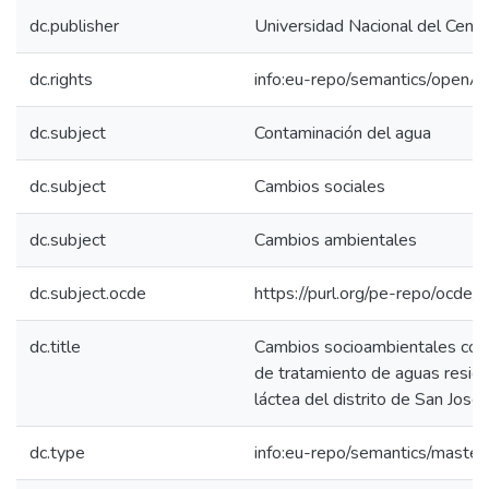
dc.publisher
Universidad Nacional del Centr
dc.rights
info:eu-repo/semantics/openA
dc.subject
Contaminación del agua
dc.subject
Cambios sociales
dc.subject
Cambios ambientales
dc.subject.ocde
https://purl.org/pe-repo/ocde/
dc.title
Cambios socioambientales co
de tratamiento de aguas residua
láctea del distrito de San Jos
dc.type
info:eu-repo/semantics/master