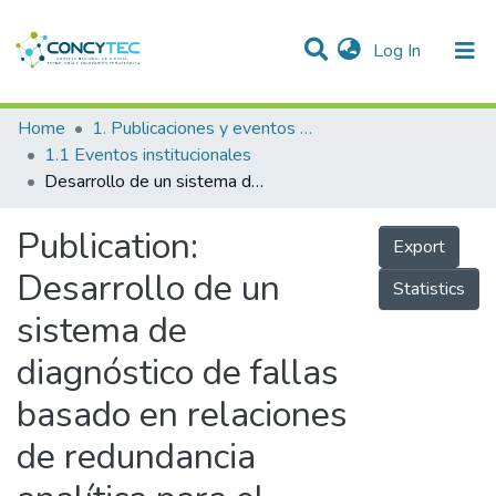
(current)
Log In
Communities & Collections
Home
1. Publicaciones y eventos institucionales
1.1 Eventos institucionales
Research Outputs
Desarrollo de un sistema de diagnóstico de fallas basado en relaciones de redundancia analítica para el circuito de molienda de un proceso minero
Projects
Publication:
Export
People
Desarrollo de un
Statistics
Statistics
sistema de
diagnóstico de fallas
basado en relaciones
de redundancia