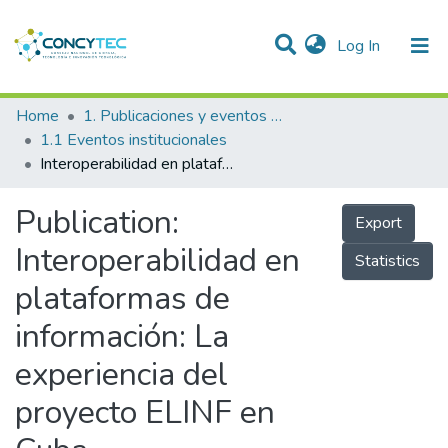
(current)
Log In
Communities & Collections
Home
1. Publicaciones y eventos institucionales
1.1 Eventos institucionales
Research Outputs
Interoperabilidad en plataformas de información: La experiencia del proyecto ELINF en Cuba
Projects
Publication:
Export
People
Interoperabilidad en
Statistics
Statistics
plataformas de
información: La
experiencia del
proyecto ELINF en