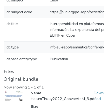
dc.subject
Cuba
dc.subject.ocde
https://purl.org/pe-repo/ocde/for
dc.title
Interoperabilidad en plataformas d
información: La experiencia del pro
ELINF en Cuba
dc.type
info:eu-repo/semantics/conference
dspace.entity.type
Publication
Files
Original bundle
Now showing
1 - 1 of 1
Name:
Down
HatumTinkuy2022_GoovaertsM_3.pdf
load
Size: