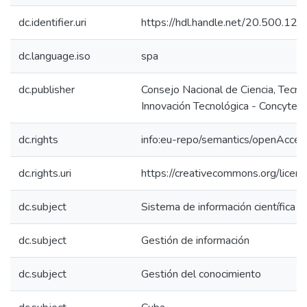
dc.identifier.uri
https://hdl.handle.net/20.500.1
dc.language.iso
spa
dc.publisher
Consejo Nacional de Ciencia, Tecno
Innovación Tecnológica - Concytec
dc.rights
info:eu-repo/semantics/openAcces
dc.rights.uri
https://creativecommons.org/licens
dc.subject
Sistema de información científica
dc.subject
Gestión de información
dc.subject
Gestión del conocimiento