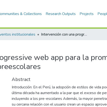
ommunities & Collections
Research Outputs
Projects
Peop
ventos institucionales
Intervención con una progressive web app para la promoción de hábitos saludables en preescolares
rogressive web app para la pro
preescolares
Abstract
Introducción: En el Perú, la adopción de estilos de vida p
última década ha aumentado a la par que el exceso de pes
incluyendo a los pre-escolares Además, la mayor penetrac
su cercana relación con el usuario crean un espacio aprov