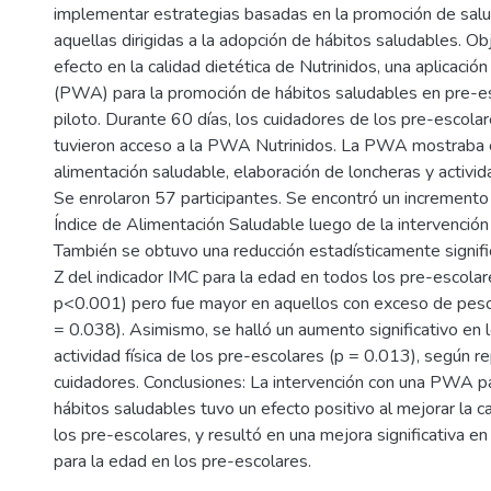
implementar estrategias basadas en la promoción de sal
aquellas dirigidas a la adopción de hábitos saludables. Obj
efecto en la calidad dietética de Nutrinidos, una aplicaci
(PWA) para la promoción de hábitos saludables en pre-es
piloto. Durante 60 días, los cuidadores de los pre-escola
tuvieron acceso a la PWA Nutrinidos. La PWA mostraba 
alimentación saludable, elaboración de loncheras y activida
Se enrolaron 57 participantes. Se encontró un incremento
Índice de Alimentación Saludable luego de la intervención
También se obtuvo una reducción estadísticamente signific
Z del indicador IMC para la edad en todos los pre-escolar
p<0.001) pero fue mayor en aquellos con exceso de peso
= 0.038). Asimismo, se halló un aumento significativo en 
actividad física de los pre-escolares (p = 0.013), según r
cuidadores. Conclusiones: La intervención con una PWA p
hábitos saludables tuvo un efecto positivo al mejorar la ca
los pre-escolares, y resultó en una mejora significativa e
para la edad en los pre-escolares.