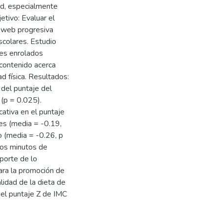
ud, especialmente
etivo: Evaluar el
ón web progresiva
colares. Estudio
res enrolados
contenido acerca
d física. Resultados:
 del puntaje del
 (p = 0.025).
ativa en el puntaje
es (media = -0.19,
 (media = -0.26, p
los minutos de
eporte de lo
ara la promoción de
lidad de la dieta de
n el puntaje Z de IMC