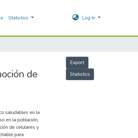
le
Statistics
Log In
Export
moción de
Statistics
oco saludables en la
o en la población,
ión de celulares y
echable para