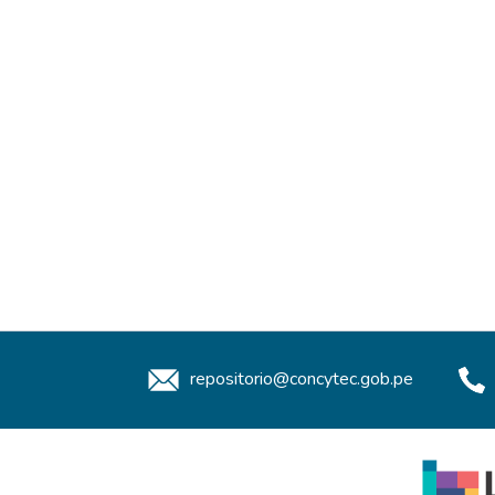
repositorio@concytec.gob.pe