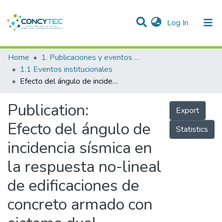
(current)
Log In
Communities & Collections
Home
1. Publicaciones y eventos institucionales
1.1 Eventos institucionales
Research Outputs
Efecto del ángulo de incidencia sísmica en la respuesta no-lineal de edificaciones de concreto armado con sistema dual
Projects
Publication:
Export
People
Efecto del ángulo de
Statistics
Statistics
incidencia sísmica en
la respuesta no-lineal
de edificaciones de
concreto armado con