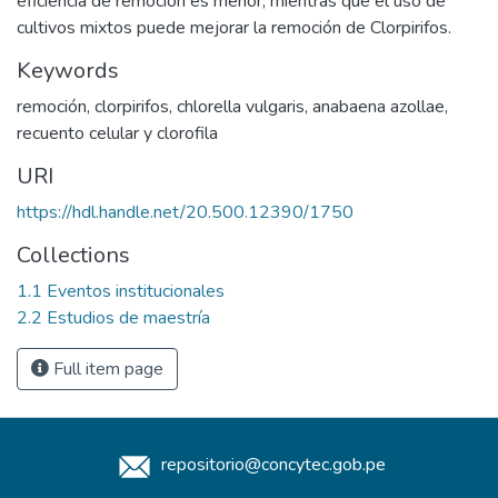
eficiencia de remoción es menor, mientras que el uso de
cultivos mixtos puede mejorar la remoción de Clorpirifos.
Keywords
remoción
,
clorpirifos
,
chlorella vulgaris
,
anabaena azollae
,
recuento celular y clorofila
URI
https://hdl.handle.net/20.500.12390/1750
Collections
1.1 Eventos institucionales
2.2 Estudios de maestría
Full item page
repositorio@concytec.gob.pe