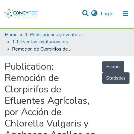
(current)
Log In
Communities & Collections
Home
1. Publicaciones y eventos institucionales
1.1 Eventos institucionales
Research Outputs
Remoción de Clorpirifos de Efluentes Agrícolas, por Acción de Chlorella Vulgaris y Anabaena Azollae en Sistemas Batch, Arequipa 2017
Projects
Publication:
Export
People
Remoción de
Statistics
Statistics
Clorpirifos de
Efluentes Agrícolas,
por Acción de
Chlorella Vulgaris y