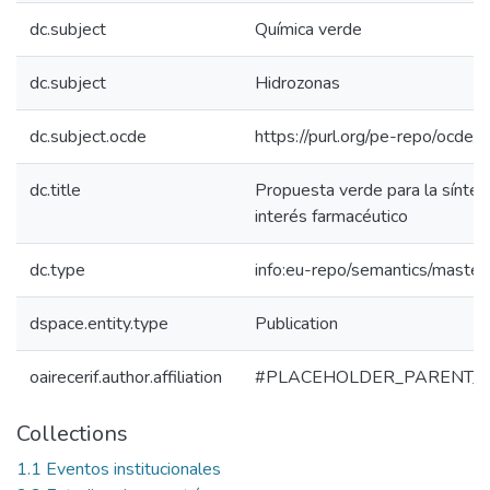
dc.subject
Química verde
dc.subject
Hidrozonas
dc.subject.ocde
https://purl.org/pe-repo/ocde/
dc.title
Propuesta verde para la síntes
interés farmacéutico
dc.type
info:eu-repo/semantics/master
dspace.entity.type
Publication
oairecerif.author.affiliation
#PLACEHOLDER_PARENT_
Collections
1.1 Eventos institucionales