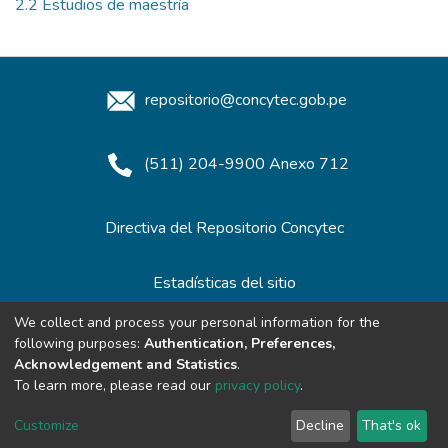
2.2 Estudios de maestría
repositorio@concytec.gob.pe
(511) 204-9900 Anexo 712
Directiva del Repositorio Concytec
Estadísticas del sitio
We collect and process your personal information for the
following purposes:
Authentication, Preferences,
Redes de Repositorios
Acknowledgement and Statistics
.
To learn more, please read our
privacy policy
.
Customize
Decline
That's ok