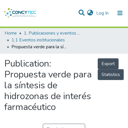
(current)
Log In
Communities & Collections
Home
1. Publicaciones y eventos institucionales
1.1 Eventos institucionales
Research Outputs
Propuesta verde para la síntesis de hidrozonas de interés farmacéutico
Projects
Publication:
Export
People
Propuesta verde para
Statistics
Statistics
la síntesis de
hidrozonas de interés
farmacéutico