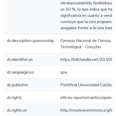
nitrobenzaldehído fenilhidrazo
un 50 %, lo que indica que hay
significativa en cuanto a verdor
concluye que la ruta propuest
amigable frente a la ruta tradic
dc.description.sponsorship
Consejo Nacional de Ciencia, T
Tecnológica - Concytec
dc.identifier.uri
https://hdl.handle.net/20.50
dc.language.iso
spa
dc.publisher
Pontificia Universidad Católica
dc.rights
info:eu-repo/semantics/openA
dc.rights.uri
http://creativecommons.org/lic