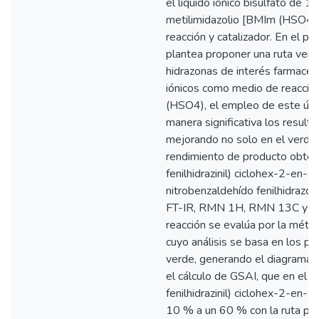
el líquido iónico bisulfato de 1-
metilimidazolio [BMIm (HSO4)
reacción y catalizador. En el pr
plantea proponer una ruta verde
hidrazonas de interés farmacéu
iónicos como medio de reacció
(HSO4), el empleo de este últ
manera significativa los resulta
mejorando no solo en el verdor
rendimiento de producto obteni
fenilhidrazinil) ciclohex-2-en-
nitrobenzaldehído fenilhidrazon
FT-IR, RMN 1H, RMN 13C y HS
reacción se evalúa por la métri
cuyo análisis se basa en los pri
verde, generando el diagrama d
el cálculo de GSAI, que en el c
fenilhidrazinil) ciclohex-2-en-
10 % a un 60 % con la ruta pro