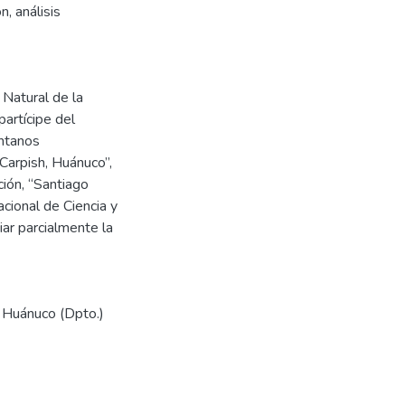
n, análisis
 Natural de la
artícipe del
ntanos
arpish, Huánuco”,
ión, “Santiago
cional de Ciencia y
ar parcialmente la
- Huánuco (Dpto.)