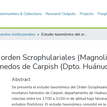
ommunities & Collections
Research Outputs
Projects
Peop
ventos institucionales
Estudio taxonómico del orden Scrophulariales (Magnoliopsida) en los Bosques Montanos Húmedos de Carpish (Dpto. Huánuco, Perú)
 orden Scrophulariales (Magnoli
dos de Carpish (Dpto. Huánuc
Abstract
Se presenta el estudio taxonómico del Orden Scrophulari
montanos húmedos de Carpish, departamento de Huánuco.
colectas entre los 1700 a 3100 m de altitud bajo técnic
estudios florísticos. El estudio taxonómico consistió en la