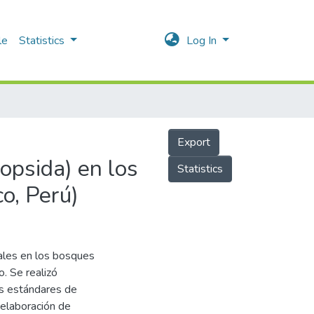
le
Statistics
Log In
Export
opsida) en los
Statistics
o, Perú)
ales en los bosques
 Se realizó
as estándares de
 elaboración de