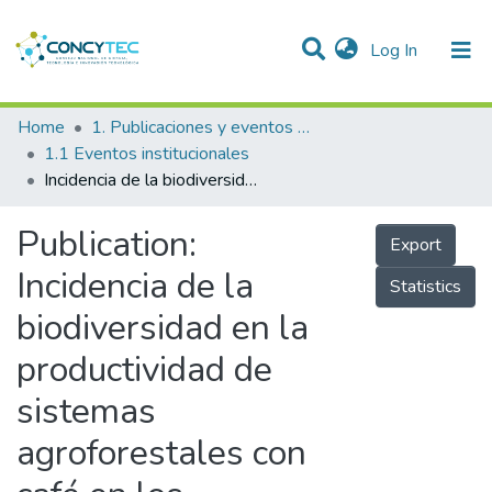
(current)
Log In
Communities & Collections
Home
1. Publicaciones y eventos institucionales
1.1 Eventos institucionales
Research Outputs
Incidencia de la biodiversidad en la productividad de sistemas agroforestales con café en los departamentos de Amazonas y San Martín
Projects
Publication:
Export
People
Incidencia de la
Statistics
Statistics
biodiversidad en la
productividad de
sistemas
agroforestales con