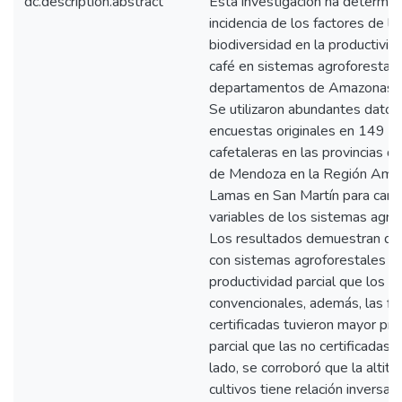
dc.description.abstract
Esta investigación ha determin
incidencia de los factores de la
biodiversidad en la productivid
café en sistemas agroforestale
departamentos de Amazonas y 
Se utilizaron abundantes datos
encuestas originales en 149 fi
cafetaleras en las provincias d
de Mendoza en la Región Ama
Lamas en San Martín para carac
variables de los sistemas agro
Los resultados demuestran que,
con sistemas agroforestales t
productividad parcial que los s
convencionales, además, las fi
certificadas tuvieron mayor pro
parcial que las no certificadas. 
lado, se corroboró que la altitu
cultivos tiene relación inversa c