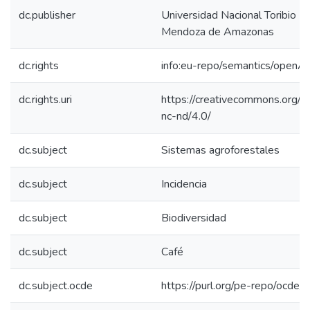
dc.publisher
Universidad Nacional Toribio R
Mendoza de Amazonas
dc.rights
info:eu-repo/semantics/openA
dc.rights.uri
https://creativecommons.org/l
nc-nd/4.0/
dc.subject
Sistemas agroforestales
dc.subject
Incidencia
dc.subject
Biodiversidad
dc.subject
Café
dc.subject.ocde
https://purl.org/pe-repo/ocde/