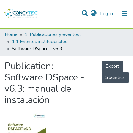
(current)
Log In
Communities & Collections
Home
1. Publicaciones y eventos institucionales
1.1 Eventos institucionales
Research Outputs
Software DSpace - v6.3: manual de instalación
Projects
Publication:
Export
People
Software DSpace -
Statistics
Statistics
v6.3: manual de
instalación