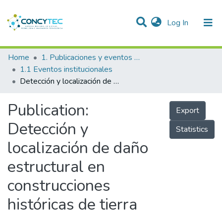
(current)
Log In
Communities & Collections
Home
1. Publicaciones y eventos institucionales
1.1 Eventos institucionales
Research Outputs
Detección y localización de daño estructural en construcciones históricas de tierra
Projects
Publication:
Export
People
Detección y
Statistics
Statistics
localización de daño
estructural en
construcciones
históricas de tierra