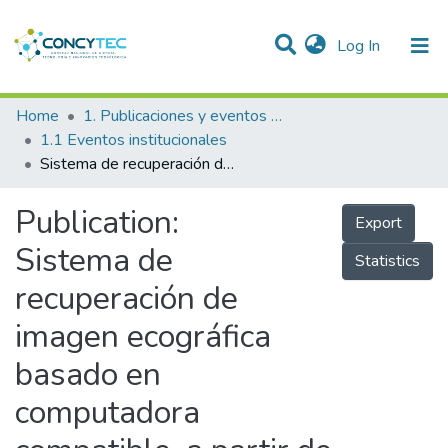
(current)
Log In
Communities & Collections
Home
1. Publicaciones y eventos institucionales
1.1 Eventos institucionales
Research Outputs
Sistema de recuperación de imagen ecográfica basado en computadora compatible, a partir de un arreglo de cristales piezoeléctricos y una tarjeta interfaz controladora
Projects
Publication:
Export
People
Sistema de
Statistics
Statistics
recuperación de
imagen ecográfica
basado en
computadora