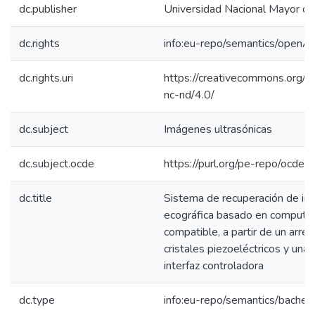
dc.publisher
Universidad Nacional Mayor d
dc.rights
info:eu-repo/semantics/openA
dc.rights.uri
https://creativecommons.org/l
nc-nd/4.0/
dc.subject
Imágenes ultrasónicas
dc.subject.ocde
https://purl.org/pe-repo/ocde/
dc.title
Sistema de recuperación de i
ecográfica basado en computa
compatible, a partir de un arre
cristales piezoeléctricos y una 
interfaz controladora
dc.type
info:eu-repo/semantics/bachel