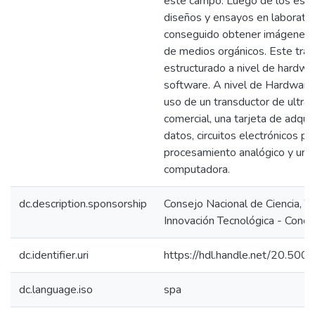
este campo. Luego de los estu
diseños y ensayos en laborator
conseguido obtener imágenes 
de medios orgánicos. Este trab
estructurado a nivel de hardwa
software. A nivel de Hardware,
uso de un transductor de ultra
comercial, una tarjeta de adqui
datos, circuitos electrónicos pa
procesamiento analógico y una
computadora.
dc.description.sponsorship
Consejo Nacional de Ciencia, T
Innovación Tecnológica - Concy
dc.identifier.uri
https://hdl.handle.net/20.50
dc.language.iso
spa