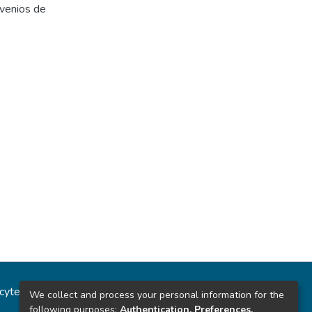
nvenios de
ncytec
Estadísticas del sitio
We collect and process your personal information for the
following purposes:
Authentication, Preferences,