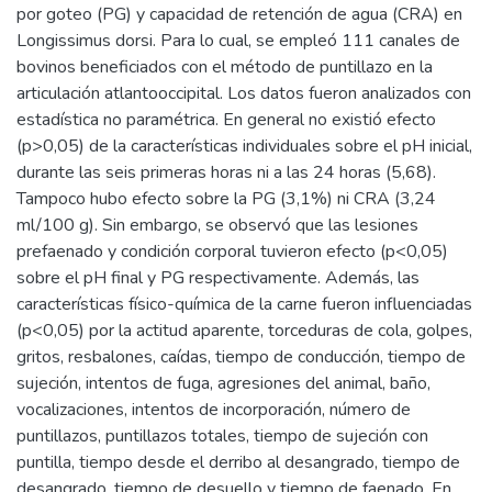
por goteo (PG) y capacidad de retención de agua (CRA) en
Longissimus dorsi. Para lo cual, se empleó 111 canales de
bovinos beneficiados con el método de puntillazo en la
articulación atlantooccipital. Los datos fueron analizados con
estadística no paramétrica. En general no existió efecto
(p>0,05) de la características individuales sobre el pH inicial,
durante las seis primeras horas ni a las 24 horas (5,68).
Tampoco hubo efecto sobre la PG (3,1%) ni CRA (3,24
ml/100 g). Sin embargo, se observó que las lesiones
prefaenado y condición corporal tuvieron efecto (p<0,05)
sobre el pH final y PG respectivamente. Además, las
características físico-química de la carne fueron influenciadas
(p<0,05) por la actitud aparente, torceduras de cola, golpes,
gritos, resbalones, caídas, tiempo de conducción, tiempo de
sujeción, intentos de fuga, agresiones del animal, baño,
vocalizaciones, intentos de incorporación, número de
puntillazos, puntillazos totales, tiempo de sujeción con
puntilla, tiempo desde el derribo al desangrado, tiempo de
desangrado, tiempo de desuello y tiempo de faenado. En