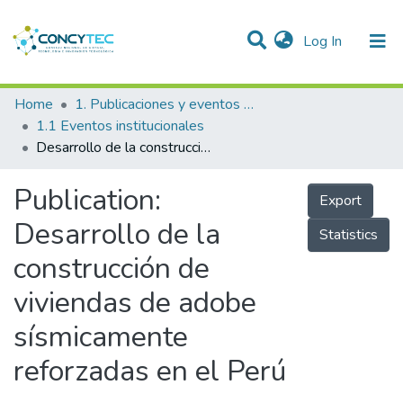
(current)
Log In
Communities & Collections
Home
1. Publicaciones y eventos institucionales
1.1 Eventos institucionales
Research Outputs
Desarrollo de la construcción de viviendas de adobe sísmicamente reforzadas en el Perú
Projects
Publication:
Export
People
Desarrollo de la
Statistics
Statistics
construcción de
viviendas de adobe
sísmicamente
reforzadas en el Perú