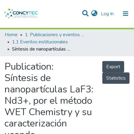
(current)
Log In
Communities & Collections
Home
1. Publicaciones y eventos institucionales
1.1 Eventos institucionales
Research Outputs
Síntesis de nanopartículas LaF3: Nd3+, por el método WET Chemistry y su caracterización usando espectroscopia óptica y DRX
Projects
Publication:
Export
People
Síntesis de
Statistics
Statistics
nanopartículas LaF3:
Nd3+, por el método
WET Chemistry y su
caracterización