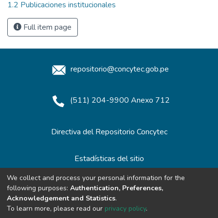
1.2 Publicaciones institucionales
Full item page
repositorio@concytec.gob.pe
(511) 204-9900 Anexo 712
Directiva del Repositorio Concytec
Estadísticas del sitio
We collect and process your personal information for the
following purposes:
Authentication, Preferences,
Redes de Repositorios
Acknowledgement and Statistics
.
To learn more, please read our
privacy policy
.