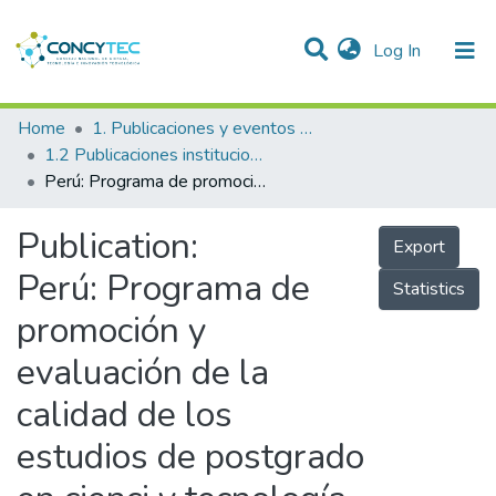
(current)
Log In
Communities & Collections
Home
1. Publicaciones y eventos institucionales
1.2 Publicaciones institucionales
Research Outputs
Perú: Programa de promoción y evaluación de la calidad de los estudios de postgrado en cienci y tecnología
Projects
Publication:
Export
People
Perú: Programa de
Statistics
Statistics
promoción y
evaluación de la
calidad de los
estudios de postgrado