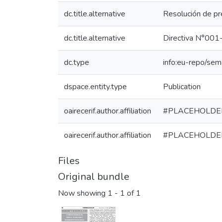
dc.title.alternative
Resolución de 
dc.title.alternative
Directiva N°0
dc.type
info:eu-repo/sem
dspace.entity.type
Publication
oairecerif.author.affiliation
#PLACEHOLDE
oairecerif.author.affiliation
#PLACEHOLDE
Files
Original bundle
Now showing
1 - 1 of 1