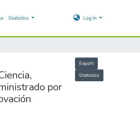
le
Statistics
Log In
Export
Ciencia,
Statistics
ministrado por
novación