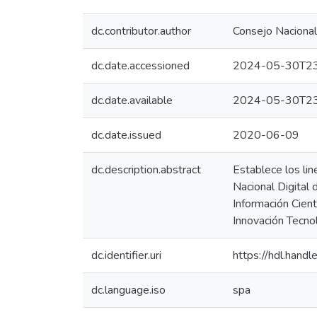
dc.contributor.author
Consejo Nacional 
dc.date.accessioned
2024-05-30T23
dc.date.available
2024-05-30T23
dc.date.issued
2020-06-09
dc.description.abstract
Establece los lin
Nacional Digital
Información Cient
Innovación Tecn
dc.identifier.uri
https://hdl.han
dc.language.iso
spa