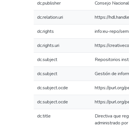
dc.publisher
Consejo Nacional
dc.relation.uri
https://hdl.han
dc.rights
info:eu-repo/se
dc.rights.uri
https://creative
dc.subject
Repositorios inst
dc.subject
Gestión de infor
dc.subject.ocde
https://purl.org
dc.subject.ocde
https://purl.org
dc.title
Directiva que reg
administrado por