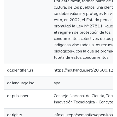
Por esta razón, forman parte de la 
cultural de los pueblos, una identi
se debe valorar y proteger. En virt
esto, en 2002, el Estado peruano
promulgó la Ley Nº 27811, «que e
el régimen de protección de los
conocimientos colectivos de los p
indígenas vinculados a los recursos
biológicos», con la que se promuev
tutela de estos conocimientos.
dc.identifier.uri
https://hdl.handle.net/20.500.1
dc.language.iso
spa
dc.publisher
Consejo Nacional de Ciencia, Tecno
Innovación Tecnológica - Concytec
dc.rights
info:eu-repo/semantics/openAcces