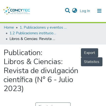
(current)
Log In
Communities & Collections
Home
1. Publicaciones y eventos institucionales
1.2 Publicaciones institucionales
Research Outputs
Libros & Ciencias: Revista de divulgación científica (N° 6 - Julio 2023)
Projects
Publication:
Export
People
Libros & Ciencias:
Statistics
Statistics
Revista de divulgación
científica (N° 6 - Julio
2023)