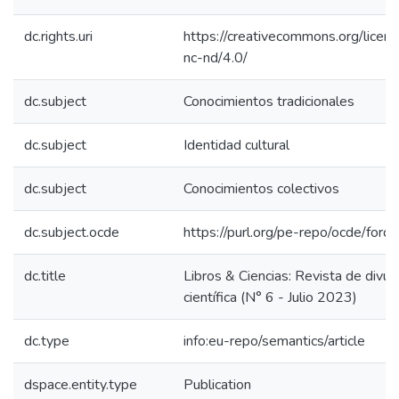
dc.rights.uri
https://creativecommons.org/licen
nc-nd/4.0/
dc.subject
Conocimientos tradicionales
dc.subject
Identidad cultural
dc.subject
Conocimientos colectivos
dc.subject.ocde
https://purl.org/pe-repo/ocde/for
dc.title
Libros & Ciencias: Revista de divul
científica (N° 6 - Julio 2023)
dc.type
info:eu-repo/semantics/article
dspace.entity.type
Publication