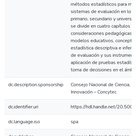
métodos estadísticos para mej
sistemas de evaluación en los 
primario, secundario y universita
se divide en cuatro capítulos 
consideraciones pedagógicas s
modelos educativos, concepto
estadística descriptiva e inferen
de evaluación y sus instrumento
aplicación de pruebas estadísti
toma de decisiones en el ámbit
dc.description.sponsorship
Consejo Nacional de Ciencia, T
Innovación – Concytec
dc.identifier.uri
https://hdl.handle.net/20.50
dc.language.iso
spa