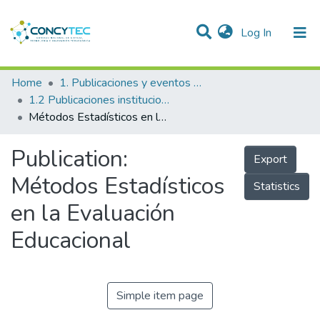
(current)
Log In
Communities & Collections
Home
1. Publicaciones y eventos institucionales
1.2 Publicaciones institucionales
Research Outputs
Métodos Estadísticos en la Evaluación Educacional
Projects
Publication:
Export
People
Métodos Estadísticos
Statistics
Statistics
en la Evaluación
Educacional
Simple item page