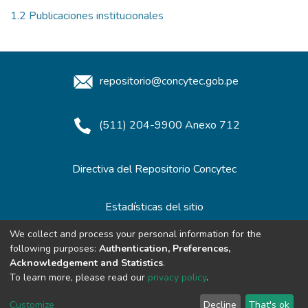
1.2 Publicaciones institucionales
repositorio@concytec.gob.pe
(511) 204-9900 Anexo 712
Directiva del Repositorio Concytec
Estadísticas del sitio
We collect and process your personal information for the
following purposes:
Authentication, Preferences,
Redes de Repositorios
Acknowledgement and Statistics
.
To learn more, please read our
privacy policy
.
Customize
Decline
That's ok