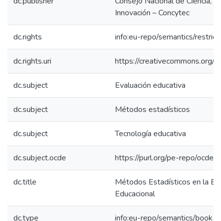
dc.publisher
Consejo Nacional de Ciencia, T
Innovación – Concytec
dc.rights
info:eu-repo/semantics/restri
dc.rights.uri
https://creativecommons.org/li
dc.subject
Evaluación educativa
dc.subject
Métodos estadísticos
dc.subject
Tecnología educativa
dc.subject.ocde
https://purl.org/pe-repo/ocde/
dc.title
Métodos Estadísticos en la Ev
Educacional
dc.type
info:eu-repo/semantics/book