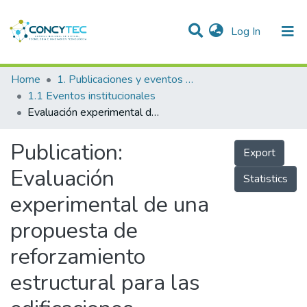
(current)
Log In
Communities & Collections
Home
1. Publicaciones y eventos institucionales
1.1 Eventos institucionales
Research Outputs
Evaluación experimental de una propuesta de reforzamiento estructural para las edificaciones escolares construidas antes de 1997, Perú
Projects
Publication:
Export
People
Evaluación
Statistics
Statistics
experimental de una
propuesta de
reforzamiento
estructural para las