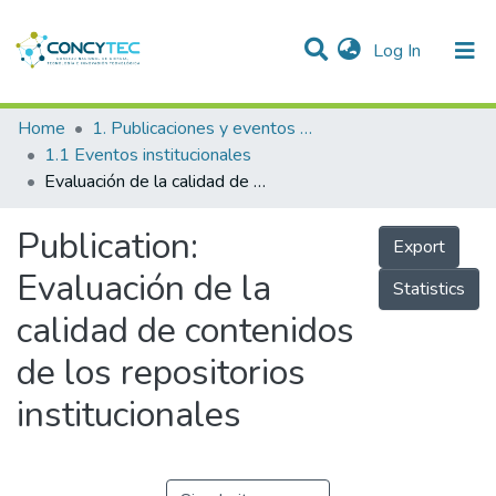
(current)
Log In
Communities & Collections
Home
1. Publicaciones y eventos institucionales
1.1 Eventos institucionales
Research Outputs
Evaluación de la calidad de contenidos de los repositorios institucionales
Projects
Publication:
Export
People
Evaluación de la
Statistics
Statistics
calidad de contenidos
de los repositorios
institucionales