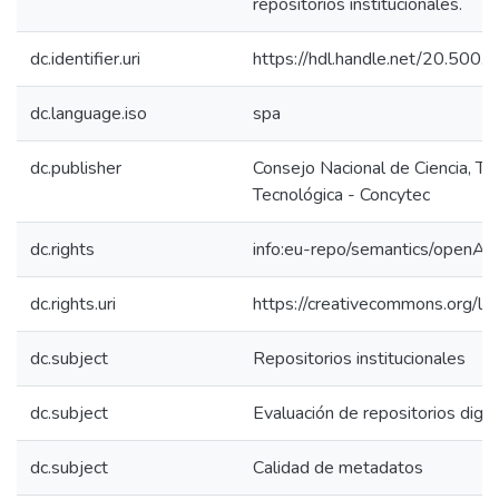
repositorios institucionales.
dc.identifier.uri
https://hdl.handle.net/20.500
dc.language.iso
spa
dc.publisher
Consejo Nacional de Ciencia, Te
Tecnológica - Concytec
dc.rights
info:eu-repo/semantics/openAc
dc.rights.uri
https://creativecommons.org/lic
dc.subject
Repositorios institucionales
dc.subject
Evaluación de repositorios digit
dc.subject
Calidad de metadatos