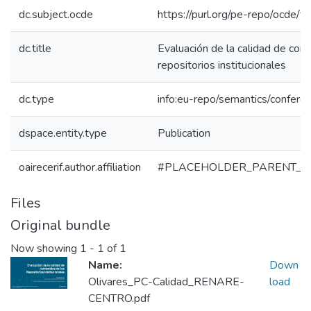
dc.subject.ocde
https://purl.org/pe-repo/ocde/f
dc.title
Evaluación de la calidad de con
repositorios institucionales
dc.type
info:eu-repo/semantics/confere
dspace.entity.type
Publication
oairecerif.author.affiliation
#PLACEHOLDER_PARENT_M
Files
Original bundle
Now showing
1 - 1 of 1
Name:
Down
Olivares_PC-Calidad_RENARE-
load
CENTRO.pdf