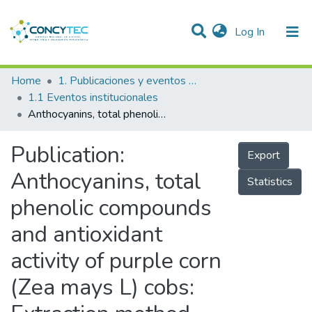
(current)
Log In
Communities & Collections
Home
1. Publicaciones y eventos institucionales
1.1 Eventos institucionales
Research Outputs
Anthocyanins, total phenolic compounds and antioxidant activity of purple corn (Zea mays L) cobs: Extraction method
Projects
Publication:
Export
People
Anthocyanins, total
Statistics
Statistics
phenolic compounds
and antioxidant
activity of purple corn
(Zea mays L) cobs: