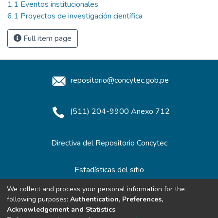
1.1 Eventos institucionales
6.1 Proyectos de investigación científica
Full item page
repositorio@concytec.gob.pe
(511) 204-9900 Anexo 712
Directiva del Repositorio Concytec
Estadísticas del sitio
We collect and process your personal information for the
following purposes:
Authentication, Preferences,
Redes de Repositorios
Acknowledgement and Statistics
.