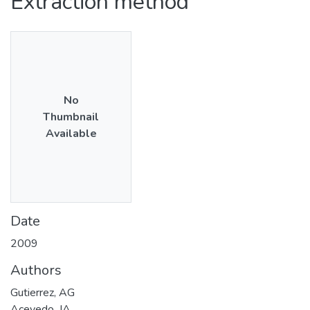
Extraction method
No
Thumbnail
Available
Date
2009
Authors
Gutierrez, AG
Acevedo, JA