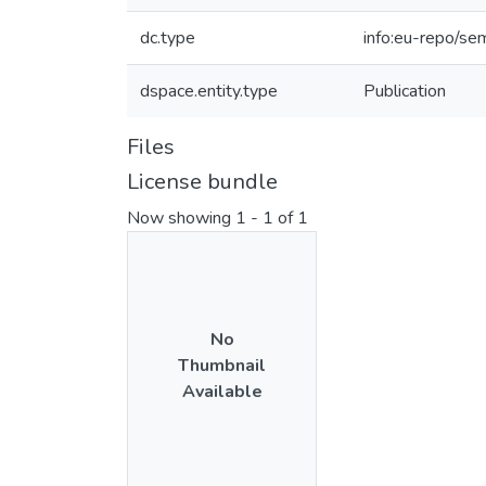
dc.type
info:eu-repo/se
dspace.entity.type
Publication
Files
License bundle
Now showing
1 - 1 of 1
No
Thumbnail
Available