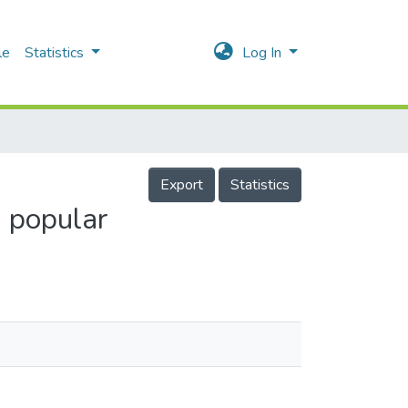
le
Statistics
Log In
Export
Statistics
a popular