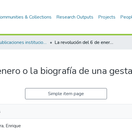
ommunities & Collections
Research Outputs
Projects
Peop
1.2 Publicaciones institucionales
La revolución del 6 de enero o la biografía de una gesta popular
enero o la biografía de una gest
Simple item page
s
ra, Enrique