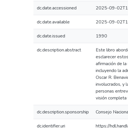
dc.date.accessioned
2025-09-02T1
dc.date.available
2025-09-02T1
dc.date.issued
1990
dc.description.abstract
Este libro abord
esclarecer estos
afirmación de la
incluyendo la ad
Oscar R. Benavid
involucrados, y 
personas entrevi
visión completa 
dc.description.sponsorship
Consejo Nacional
dc.identifier.uri
https://hdl.ha