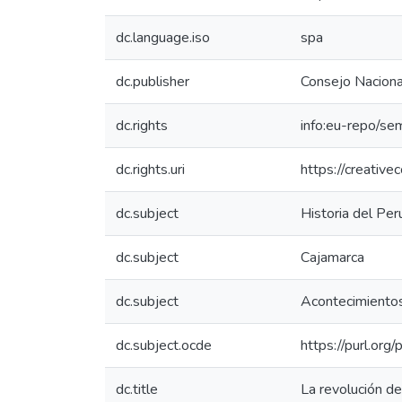
dc.language.iso
spa
dc.publisher
Consejo Nacional
dc.rights
info:eu-repo/se
dc.rights.uri
https://creativ
dc.subject
Historia del Per
dc.subject
Cajamarca
dc.subject
Acontecimientos
dc.subject.ocde
https://purl.or
dc.title
La revolución de