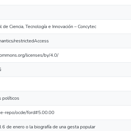
 de Ciencia, Tecnología e Innovación – Concytec
mantics/restrictedAccess
ecommons.org/licenses/by/4.0/
ú
 políticos
g/pe-repo/ocde/ford#5.00.00
l 6 de enero o la biografía de una gesta popular