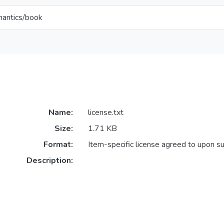
mantics/book
Name:
license.txt
Size:
1.71 KB
Format:
Item-specific license agreed to upon s
Description: